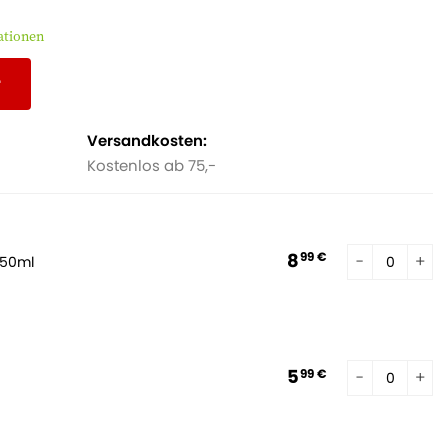
ationen
r
Versandkosten:
Kostenlos ab 75,-
8
99 €
250ml
5
99 €