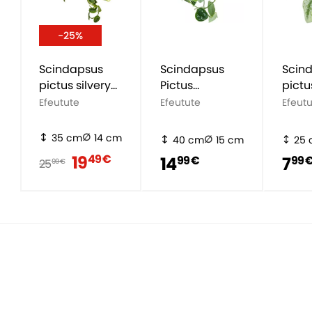
-25%
Scindapsus
Scindapsus
Scin
pictus silvery
Pictus
pictu
ann
'Argyraeus'
Efeutute
Efeutute
Efeut
35 cm
14 cm
40 cm
15 cm
25
19
49 €
14
7
99 €
99 
25
99 €