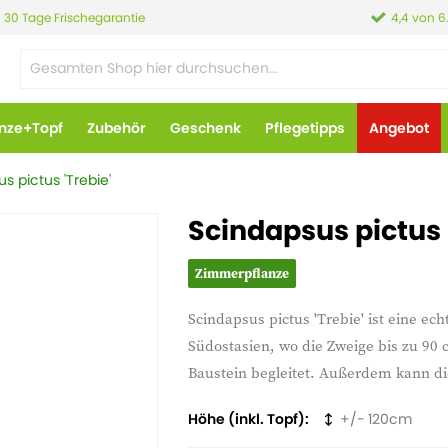
30 Tage Frischegarantie
4,4 von 6
anze+Topf
Zubehör
Geschenk
Pflegetipps
Angebot
s pictus 'Trebie'
Scindapsus pictus '
Zimmerpflanze
Scindapsus pictus 'Trebie' ist eine e
Südostasien, wo die Zweige bis zu 9
Baustein begleitet. Außerdem kann die
Höhe (inkl. Topf)
120