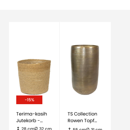
-15%
Terima-kasih
TS Collection
Jutekorb -
Rowen Topf
natürlich
Hoch - Gold
28 cm
32 cm
55 cm
31 cm