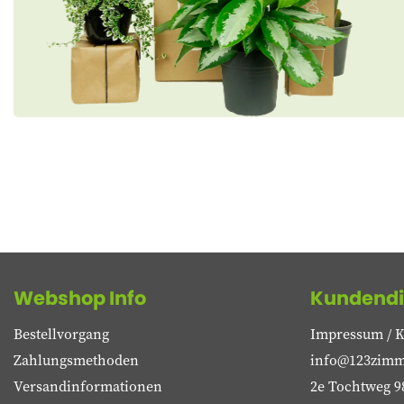
Webshop Info
Kundendi
Bestellvorgang
Impressum / K
Zahlungsmethoden
info@123zimm
Versandinformationen
2e Tochtweg 9