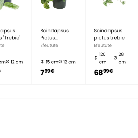
dapsus
Scindapsus
Scindapsus
s 'Trebie'
Pictus
pictus trebie
'Argyraeus'
ute
Efeutute
Efeutute
120
28
 cm
12 cm
15 cm
12 cm
cm
cm
7
68
€
99 €
99 €