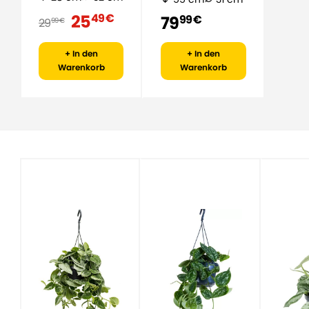
25
49 €
79
99 €
29
99 €
+ In den
+ In den
Warenkorb
Warenkorb