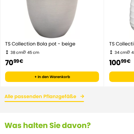
TS Collection Bola pot - beige
TS Collect
38 cm
45 cm
34 cm
4
70
100
99 €
99 €
+ In den Warenkorb
Alle passenden Pflanzgefäße
Was halten Sie davon?