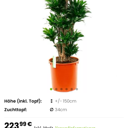
Höhe (inkl. Topf)
150
Zuchttopf
34
223
99 €