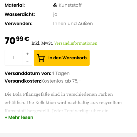
Material
Kunststoff
Wasserdicht
ja
Verwenden
Innen und Außen
70
99 €
Inkl. MwSt.
Versandinformationen
In den Warenkorb
Versanddatum von:
4 Tagen
Versandkosten:
Kostenlos ab 75,-
Die Bola Pflanzgefäße sind in verschiedenen Farben
erhältlich. Die Kollektion wird nachhaltig aus recyceltem
Kunststoff hergestellt. Jeder Topf verfügt über ein
Mehr lesen
Abflusssystem, in dem überschüssiges Wasser aufgefangen
wird. Welche schöne Zimmerpflanze oder Gartenpflanze
wirst du in diesen Blumentopf stellen?