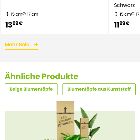
Schwarz
15 cm
17 cm
15 cm
1
13
11
99 €
99 €
Mehr Bola
Ähnliche Produkte
Beige Blumentöpfe
Blumentöpfe aus Kunststoff