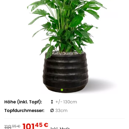
Höhe (inkl. Topf)
130
Topfdurchmesser
33
101
45 €
118
95 €