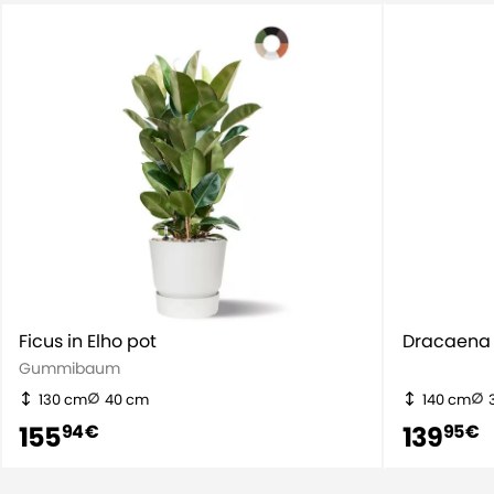
Ficus in Elho pot
Dracaena 
Gummibaum
130 cm
40 cm
140 cm
155
139
94 €
95 €