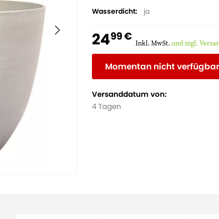
Wasserdicht
ja
24
99 €
Inkl. MwSt.
und zzgl. Vers
Momentan nicht verfügba
Versanddatum von:
4 Tagen