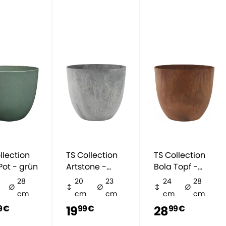
llection
TS Collection
TS Collection
Pot - grün
Artstone -
Bola Topf -
Grau
braun
28
20
23
24
28
cm
cm
cm
cm
cm
19
28
9 €
99 €
99 €