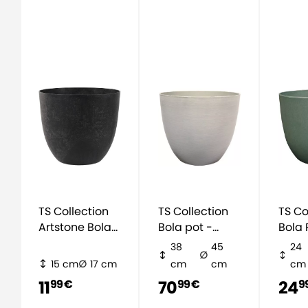
TS Collection
TS Collection
TS Co
Artstone Bola
Bola pot -
Bola 
Topf - Schwarz
beige
38
45
24
15 cm
17 cm
cm
cm
cm
11
70
24
99 €
99 €
9