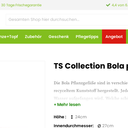
30 Tage Frischegarantie
4,4 von 6
anze+Topf
Zubehör
Geschenk
Pflegetipps
Angebot
TS Collection Bola 
Die Bola Pflanzgefäße sind in verschi
recyceltem Kunststoff hergestellt. Je
Wasser aufgefangen wird. Welche sch
Mehr lesen
Blumentopf stellen?
Höhe
24
Innendurchmesser
27