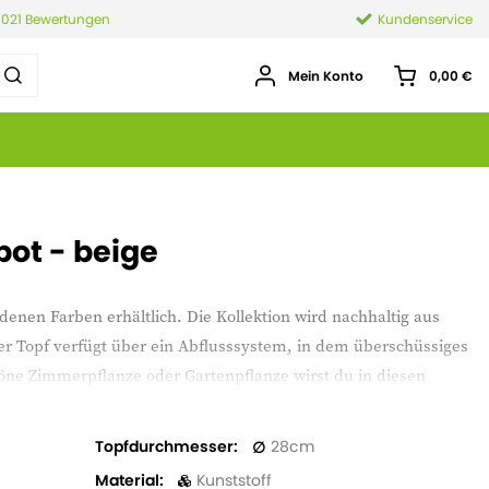
.021 Bewertungen
Kundenservice
Mein Konto
0,00 €
pot - beige
edenen Farben erhältlich. Die Kollektion wird nachhaltig aus
der Topf verfügt über ein Abflusssystem, in dem überschüssiges
öne Zimmerpflanze oder Gartenpflanze wirst du in diesen
Topfdurchmesser
28
Material
Kunststoff