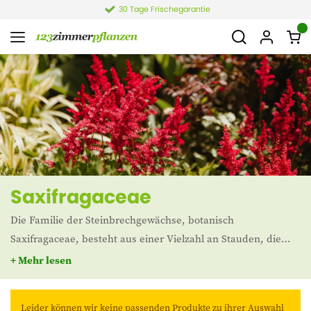
30 Tage Frischegarantie
Saxifragaceae
Die Familie der Steinbrechgewächse, botanisch
Saxifragaceae, besteht aus einer Vielzahl an Stauden, die
sich durch ihre Widerstandsfähigkeit und attraktive
+ Mehr lesen
Erscheinung auszeichnen. Typische Vertreter sind Saxifraga,
Heuchera und Tiarella, die allesamt beliebte Gartenpflanzen
Leider können wir keine passenden Produkte zu ihrer Auswahl