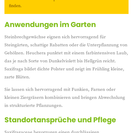
für halbschattige bis schattige Bereiche sind. Besonders
finden.
geschätzt werden diese Arten für ihre kompakte Wuchsform
und ihre Fähigkeit, auch schwierige Standorte zu begrünen.
Anwendungen im Garten
Ob als Bodendecker oder Beetbegrenzung – sie passen in
viele Gartenstile und setzen auch in schlichten Bereichen
Steinbrechgewächse eignen sich hervorragend für
wirkungsvolle Akzente.
Steingärten, schattige Rabatten oder die Unterpflanzung von
Gehölzen. Heuchera punktet mit einem farbintensiven Laub,
das je nach Sorte von Dunkelviolett bis Hellgrün reicht.
Saxifraga bildet dichte Polster und zeigt im Frühling kleine,
zarte Blüten.
Sie lassen sich hervorragend mit Funkien, Farnen oder
kleinen Ziergräsern kombinieren und bringen Abwechslung
in strukturierte Pflanzungen.
Standortansprüche und Pflege
Saxifragaceae bevorzugen einen durchlässigen,