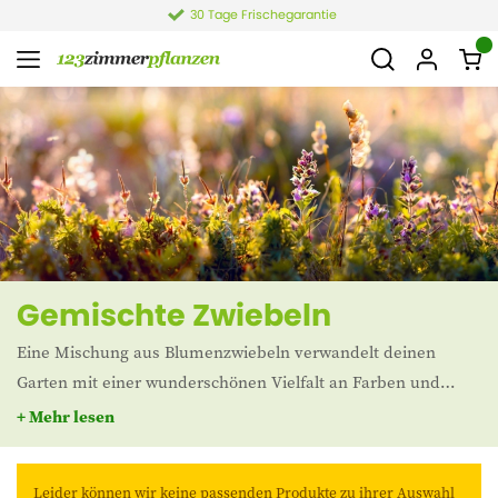
30 Tage Frischegarantie
Gemischte Zwiebeln
Eine Mischung aus Blumenzwiebeln verwandelt deinen
Garten mit einer wunderschönen Vielfalt an Farben und
Formen. Diese zusammengestellten Mischungen enthalten
+ Mehr lesen
beliebte Blumen wie Tulpen, Narzissen, Krokusse und
Allium, die zusammen ein lebendiges und dynamisches
Leider können wir keine passenden Produkte zu ihrer Auswahl