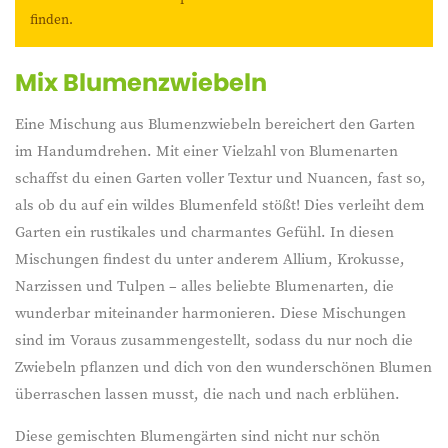
Blumenbeet schaffen. Durch die Verwendung von Zwiebeln
finden.
mit unterschiedlichen Blütezeiten kannst du von einem
durchgehenden Blütenzauber genießen, vom frühen
Mix Blumenzwiebeln
Frühling bis zum späten Sommer. Ideal für eine farbenfrohe
und pflegeleichte Gartenlandschaft.
Eine Mischung aus Blumenzwiebeln bereichert den Garten
im Handumdrehen. Mit einer Vielzahl von Blumenarten
schaffst du einen Garten voller Textur und Nuancen, fast so,
als ob du auf ein wildes Blumenfeld stößt! Dies verleiht dem
Garten ein rustikales und charmantes Gefühl. In diesen
Mischungen findest du unter anderem Allium, Krokusse,
Narzissen und Tulpen – alles beliebte Blumenarten, die
wunderbar miteinander harmonieren. Diese Mischungen
sind im Voraus zusammengestellt, sodass du nur noch die
Zwiebeln pflanzen und dich von den wunderschönen Blumen
überraschen lassen musst, die nach und nach erblühen.
Diese gemischten Blumengärten sind nicht nur schön