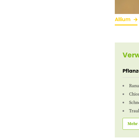
Allium
Verw
Pflan
Ranu
Chio
Schn
Trau
Mehr 