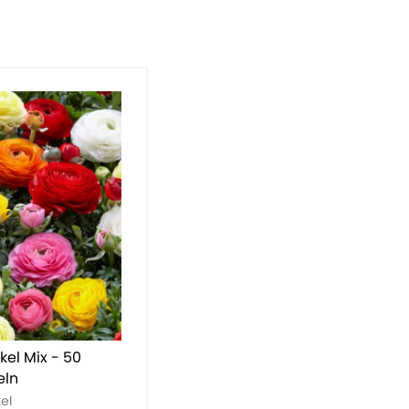
el Mix - 50
eln
el