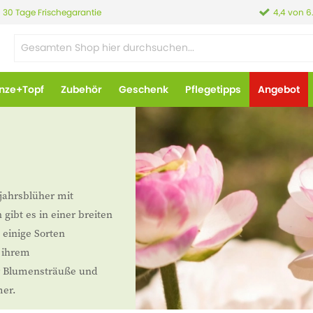
30 Tage Frischegarantie
4,4 von 6
anze+Topf
Zubehör
Geschenk
Pflegetipps
Angebot
jahrsblüher mit
gibt es in einer breiten
 einige Sorten
t ihrem
ür Blumensträuße und
mer.