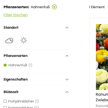
1 Element
Pflanzenarten
Hahnenfuß
Filter löschen
Standort
Pflanzenarten
Hahnenfuß
1
Eigenschaften
Blütezeit
Ranunk
Zwieb
Frühjahrsblüher
1
Ranunk
Sommerblüher
0