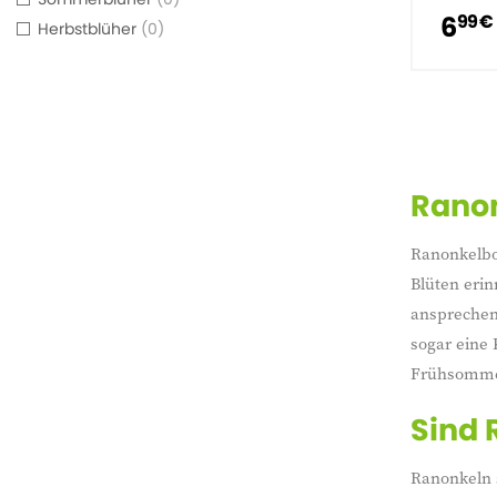
6
99 €
Herbstblüher
0
Ranon
Ranonkelbol
Blüten erin
ansprechend
sogar eine 
Frühsomme
Sind 
Ranonkeln s