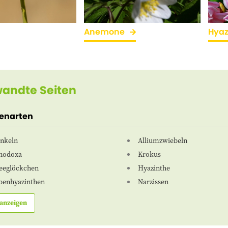
Anemone
Hyaz
andte Seiten
zenarten
nkeln
Alliumzwiebeln
nodoxa
Krokus
eeglöckchen
Hyazinthe
benhyazinthen
Narzissen
anzeigen