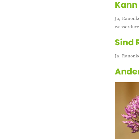
Kann 
Ja, Ranonke
wasserdurc
Sind 
Ja, Ranonke
Ander