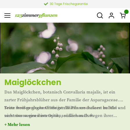
30 Tage Frischegarantie
Maiglöckchen
Das Maiglöckchen, botanisch Convallaria majalis, ist ein
zarter Frühjahrsblüher aus der Familie der Asparagaceae.
Seine weißen glockenförmigen Blüten erscheinen im Mai und
Trotz ihrer geringen Größe ist die Pflanze äußerst beliebt –
verströmen einen intensiven, süßlichen Duft.
nicht nur wegen ihrer Optik, sondern auch wegen ihrer
Symbolkraft: Sie steht für Glück, Reinheit und Wiederkehr.
+ Mehr lesen