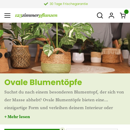
30 Tage Frischegarantie
Ovale Blumentöpfe
Suchst du nach einem besonderen Blumentopf, der sich von
der Masse abhebt? Ovale Blumentöpfe bieten eine
einzigartige Form und verleihen deinem Interieur oder
Garten eine spielerische, stilvolle Note. Dank ihrer sanften,
+ Mehr lesen
abgerundeten Linien passen sie perfekt zu modernen sowie