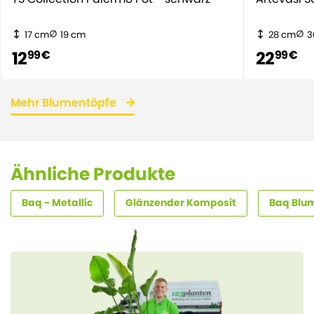
17 cm
19 cm
28 cm
3
12
22
99 €
99 €
Mehr Blumentöpfe
Ähnliche Produkte
Baq - Metallic
Glänzender Komposit
Baq Blu