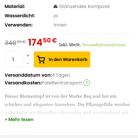
Material
Glänzendes Komposit
Wasserdicht
ja
Verwenden
Innen
174
50 €
348
99 €
Inkl. MwSt.
Versandinformationen
In den Warenkorb
Versanddatum von:
4 Tagen
Versandkosten:
Palettentransport
Dieser Blumentopf ist von der Marke Baq und hat ein
schickes und elegantes Aussehen. Die Pflanzgefäße werden
vollständig mit Blattsilber überzogen und anschließend mit
Mehr lesen
einer transparenten Goldlackschicht veredelt. Die
Pflanzgefäße werden mit einer passenden wasserdichten
Innenschale geliefert und sind leicht. Wählen Sie eine schöne