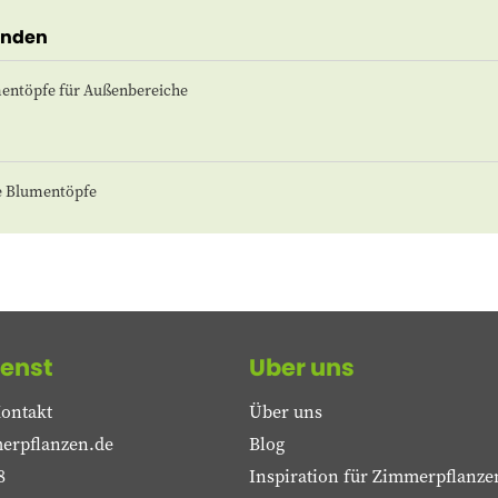
enden
entöpfe für Außenbereiche
 Blumentöpfe
enst
Uber uns
ontakt
Über uns
erpflanzen.de
Blog
8
Inspiration für Zimmerpflanze