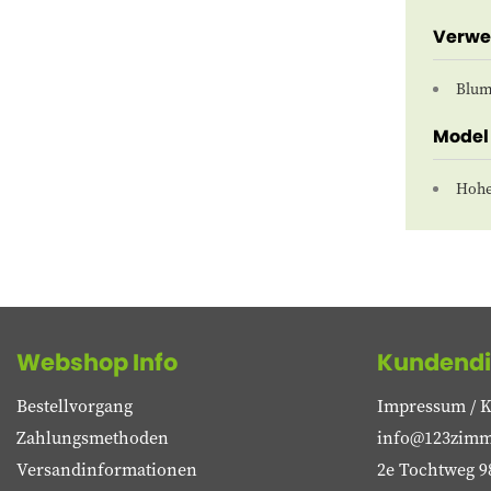
Verw
Blum
Model
Hohe
Webshop Info
Kundendi
Bestellvorgang
Impressum / K
Zahlungsmethoden
info@123zimm
Versandinformationen
2e Tochtweg 9