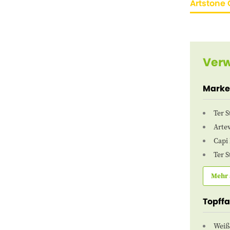
Artstone 
Verw
Mark
Ter 
Arte
Capi
Ter 
Mehr 
Topff
Weiß