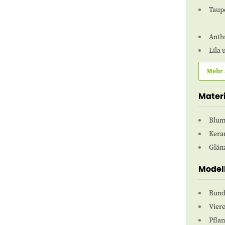
Taup
Anth
Lila
Mehr 
Mater
Blum
Kera
Glän
Model
Rund
Vier
Pfla