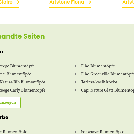
Claire
Artstone Fiona
Artst
andte Seiten
en
Steege Blumentöpfe
Elho Blumentöpfe
vasi Blumentöpfe
Elho Greenville Blumentöpf
 Nature Rib Blumentöpfe
Terima-kasih körbe
Steege Carly Blumentöpfe
Capi Nature Glatt Blumentö
anzeigen
arbe
e Blumentöpfe
Schwarze Blumentöpfe