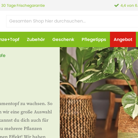
30 Tage Frischegarantie
4,4 von 6
anze+Topf
Zubehör
Geschenk
Pflegetipps
Angebot
pfe
lumentopf zu wachsen. So
n wir eine große Auswahl
annst du dich auch für
du mehrere Pflanzen
önen Effekt! Wir haben