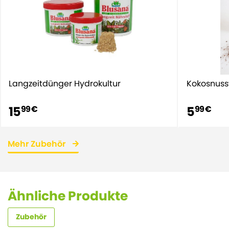
Langzeitdünger Hydrokultur
Kokosnussf
15
5
99 €
99 €
Mehr Zubehör
Ähnliche Produkte
Zubehör