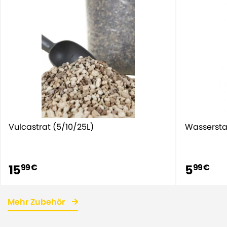
Vulcastrat (5/10/25L)
Wassersta
15
5
99 €
99 €
Mehr Zubehör