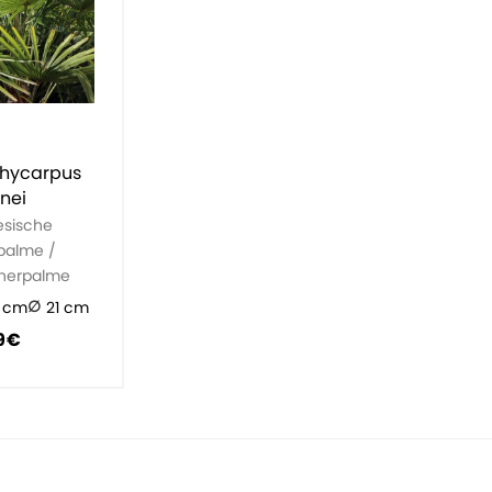
hycarpus
unei
esische
palme /
inerpalme
 cm
21 cm
9 €