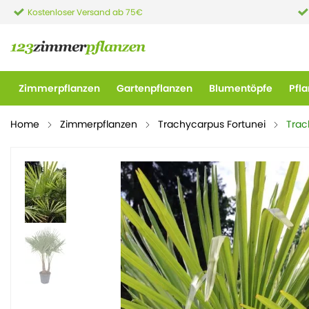
Kostenloser Versand ab 75€
Zimmerpflanzen
Gartenpflanzen
Blumentöpfe
Pfl
Home
Zimmerpflanzen
Trachycarpus Fortunei
Trac