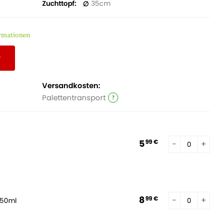
Zuchttopf
35
rmationen
r
Versandkosten:
Palettentransport
5
99 €
8
99 €
250ml