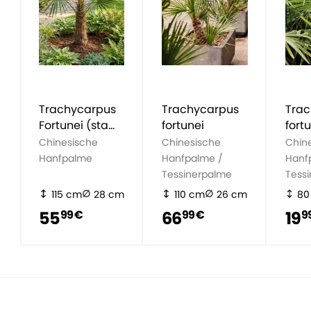
Trachycarpus
Trachycarpus
Trac
Fortunei (stam
fortunei
fort
15-20)
Chinesische
Chinesische
Chin
Hanfpalme
Hanfpalme /
Hanf
Tessinerpalme
Tess
115 cm
28 cm
110 cm
26 cm
80
55
66
19
99 €
99 €
9