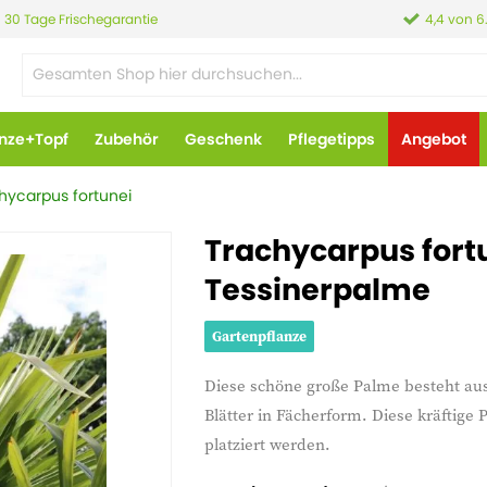
30 Tage Frischegarantie
4,4 von 6
anze+Topf
Zubehör
Geschenk
Pflegetipps
Angebot
hycarpus fortunei
Trachycarpus fort
Tessinerpalme
Gartenpflanze
Diese schöne große Palme besteht au
Blätter in Fächerform. Diese kräftige
platziert werden.