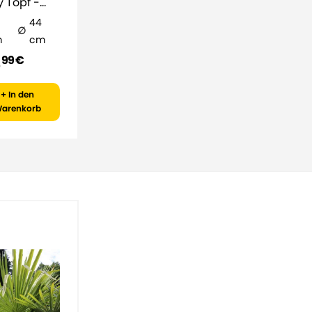
y Topf -
44
m
cm
8
99 €
+ In den
arenkorb