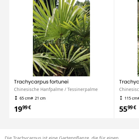
Trachycarpus fortunei
Trachyc
Chinesische Hanfpalme / Tessinerpalme
Chinesis
65 cm
21 cm
115 cm
19
55
99 €
99 €
Die Trachycarpus ist eine Gartenpflanze, die für einen