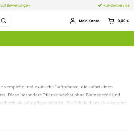
.021 Bewertungen
Kundenservice
Mein Konto
0,00 €
ne verspielte und exotische Luftpflanze, die sofort einen
 setzt. Diese besondere Pflanze wächst ohne Blumenerde und
odurch sie sehr pflegeleicht ist. Die Schale dient als eleganter
en der Medusa hervor. Stellen Sie sie an einen hellen,
Sie einen natürlichen, dekorativen Blickfang in Ihrer