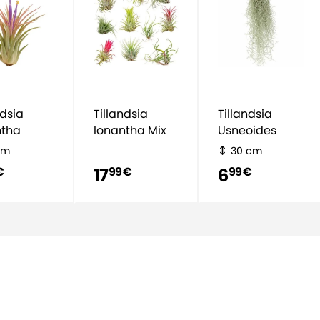
ndsia
Tillandsia
Tillandsia
ntha
Ionantha Mix
Usneoides
cm
30 cm
17
6
€
99 €
99 €