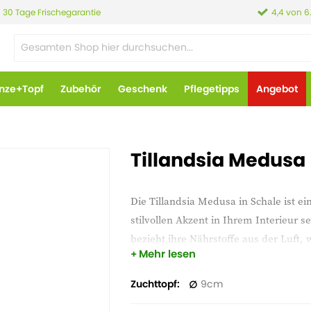
30 Tage Frischegarantie
4,4 von 6
anze+Topf
Zubehör
Geschenk
Pflegetipps
Angebot
Tillandsia Medusa
Die Tillandsia Medusa in Schale ist ei
stilvollen Akzent in Ihrem Interieur
bezieht ihre Nährstoffe aus der Luft, w
Mehr lesen
Halter und hebt die skulpturalen Form
sonnengeschützten Platz und genießen 
Zuchttopf
9
Wohnung oder Ihrem Büro.