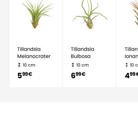
Tillandsia
Tillandsia
Tilla
Melanocrater
Bulbosa
Iona
10 cm
10 cm
10 
5
6
4
99 €
99 €
99 