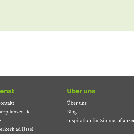
enst
Uber uns
ontakt
Über uns
erpflanzen.de
Blog
8
Inspiration für Zimmerpflanze
rkerk ad IJssel