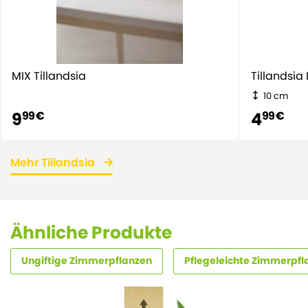
MIX Tillandsia
Tillandsia
10 cm
9
4
99 €
99 €
Mehr Tillandsia
Ähnliche Produkte
Ungiftige Zimmerpflanzen
Pflegeleichte Zimmerpfl