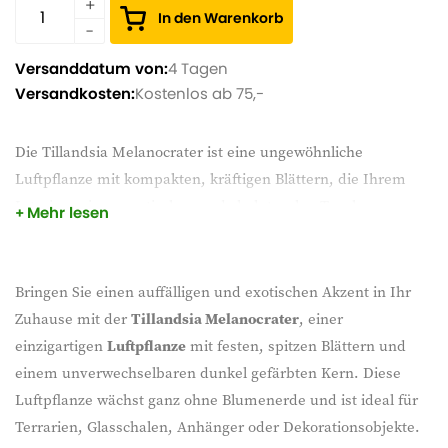
In den Warenkorb
Versanddatum von:
4 Tagen
Versandkosten:
Kostenlos ab 75,-
Die Tillandsia Melanocrater ist eine ungewöhnliche
Luftpflanze mit kompakten, kräftigen Blättern, die Ihrem
Interieur einen exotischen und skulpturalen Touch
Mehr lesen
verleihen. Diese Pflanze wächst ohne Blumenerde und
bezieht ihre Nährstoffe aus der Luft, wodurch sie sehr
pflegeleicht ist. Ideal für die Gestaltung in einem Terrarium,
Bringen Sie einen auffälligen und exotischen Akzent in Ihr
einer Schale oder auf einem dekorativen Ständer. Stellen Sie
Zuhause mit der
Tillandsia Melanocrater
, einer
den Melanocrater an einen hellen Platz ohne direkte
einzigartigen
Luftpflanze
mit festen, spitzen Blättern und
Sonneneinstrahlung, und genießen Sie einen natürlichen
einem unverwechselbaren dunkel gefärbten Kern. Diese
und modernen Look.
Luftpflanze wächst ganz ohne Blumenerde und ist ideal für
Terrarien, Glasschalen, Anhänger oder Dekorationsobjekte.