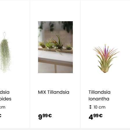
ndsia
MIX Tillandsia
Tillandsia
oides
Ionantha
 cm
10 cm
9
4
€
99 €
99 €