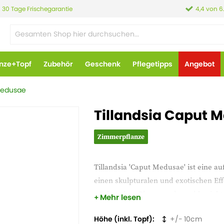
30 Tage Frischegarantie
4,4 von 6
anze+Topf
Zubehör
Geschenk
Pflegetipps
Angebot
 Medusae
Tillandsia Caput 
Zimmerpflanze
Tillandsia 'Caput Medusae' ist eine a
einen skulpturalen und exotischen Ef
wächst ohne Blumenerde und bezieht ih
Mehr lesen
Sie kann elegant in einem Terrarium,
Höhe (inkl. Topf)
10
zu einem einzigartigen Blickfang in I