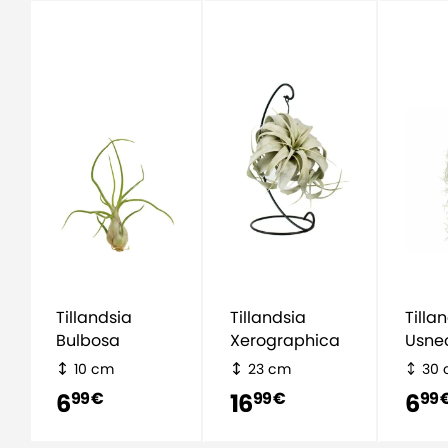
Tillandsia
Tillandsia
Tilla
Bulbosa
Xerographica
Usne
10 cm
23 cm
30
6
16
6
99 €
99 €
99 