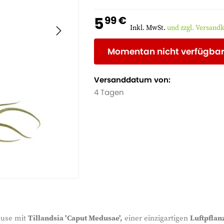
Platz ohne direkte Sonne und genieße
5
99 €
Inkl. MwSt.
und zzgl. Versand
Momentan nicht verfügba
Versanddatum von:
4 Tagen
hause mit
Tillandsia 'Caput Medusae',
einer einzigartigen
Luftpflan