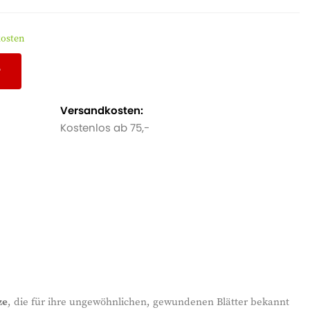
n Sie eine natürliche, dekorative Atmosphäre.
kosten
r
Versandkosten:
Kostenlos ab 75,-
ze
, die für ihre ungewöhnlichen, gewundenen Blätter bekannt