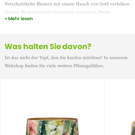
Verschnörkelte Blumen mit einem Hauch von Gold verleihen
diesem Blumentopf ein luxuriöses Aussehen. Deine
Mehr lesen
Zimmerpflanze wird in diesem Blumentopf glänzen. Der
Berry Topf ist handgefertigt und stammt aus der Designed
by Lammie Kollektion.
Was halten Sie davon?
Ist das nicht der Topf, den Sie kaufen möchten? In unserem
Webshop finden Sie viele weitere Pflanzgefäßen.