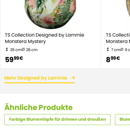
TS Collection Designed by Lammie
TS Collec
Monstera Mystery
Monstera 
25 cm
28 cm
7 cm
9 
59
8
99 €
99 €
Mehr Designed by Lammie
Ähnliche Produkte
Farbige Blumentöpfe für drinnen und draußen
Blum