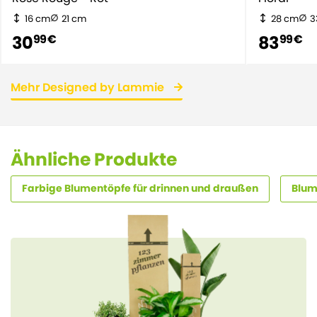
16 cm
21 cm
28 cm
3
30
83
99 €
99 €
Mehr Designed by Lammie
Ähnliche Produkte
Farbige Blumentöpfe für drinnen und draußen
Blum