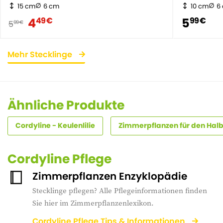
15 cm
6 cm
10 cm
6
4
5
49 €
99 €
5
99 €
Mehr Stecklinge
Ähnliche Produkte
Cordyline - Keulenlilie
Zimmerpflanzen für den Hal
Cordyline Pflege
Zimmerpflanzen Enzyklopädie
Stecklinge pflegen? Alle Pflegeinformationen finden
Sie hier im Zimmerpflanzenlexikon.
Cordyline Pflege Tips & Informationen