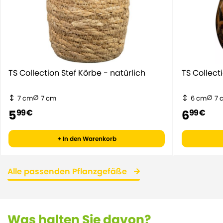
TS Collection Stef Körbe - natürlich
TS Collect
7 cm
7 cm
6 cm
7 
5
6
99 €
99 €
+ In den Warenkorb
Alle passenden Pflanzgefäße
Was halten Sie davon?