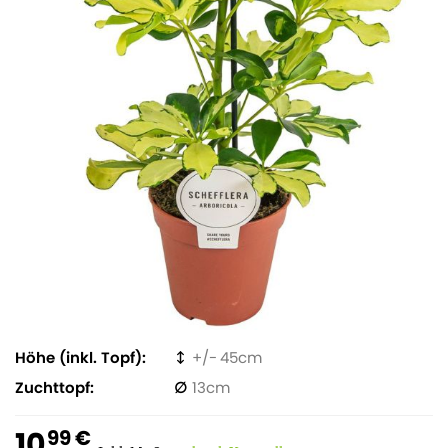
Höhe (inkl. Topf)
45
Zuchttopf
13
10
99 €