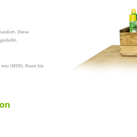
tandort. Diese
 gedeiht.
n war (MIN). Dann bis
von