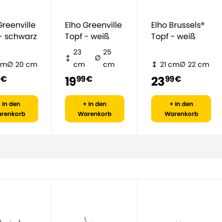
Elho Greenville
Elho Brussels®
- schwarz
Topf - weiß
Topf - weiß
23
25
cm
20 cm
cm
cm
21 cm
22 cm
19
23
 €
99 €
99 €
 In den
+ In den
+ In den
renkorb
Warenkorb
Warenkorb