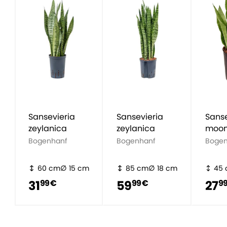
Sansevieria
Sansevieria
Sanse
zeylanica
zeylanica
moon
Bogenhanf
Bogenhanf
Bogen
60 cm
15 cm
85 cm
18 cm
45
31
59
27
99 €
99 €
99