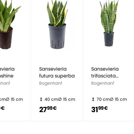
vieria
Sansevieria
Sansevieria
shine
futura superba
trifasciata
'Laurentii'
hanf
Bogenhanf
Bogenhanf
 cm
15 cm
40 cm
15 cm
70 cm
15 cm
27
31
 €
99 €
99 €