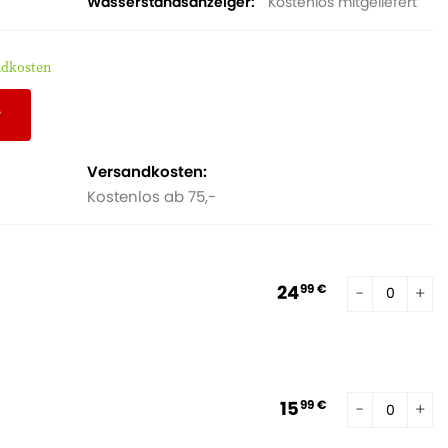
Wasserstandsanzeiger
Kostenlos mitgeliefert
ndkosten
r
Versandkosten:
Kostenlos ab 75,-
24
99 €
15
99 €