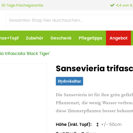
30 Tage Frischegarantie
4,4 von 6
anze+Topf
Zubehör
Geschenk
Pflegetipps
Angebot
a trifasciata 'Black Tiger'
Sansevieria trifasc
Hydrokultur
Die Sansevieria ist für ihre grün gefär
Pflanzenart, die wenig Wasser verbrau
diese Zimmerpflanzen besser bekannt
Höhe (inkl. Topf)
50