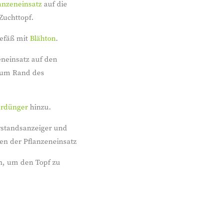
anzeneinsatz
auf die
Zuchttopf.
gefäß mit
Blähton
.
eneinsatz auf den
 zum Rand des
urdünger
hinzu.
rstandsanzeiger und
en der Pflanzeneinsatz
n, um den Topf zu