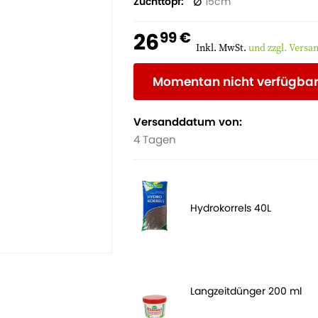
Zuchttopf
15
26
99 €
Inkl. MwSt.
und zzgl. Versa
Momentan nicht verfügba
Versanddatum von:
4 Tagen
Hydrokorrels 40L
Langzeitdünger 200 ml