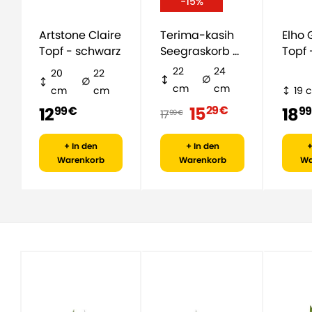
-15%
Artstone Claire
Terima-kasih
Elho Greenville
Topf - schwarz
Seegraskorb -
Topf 
natürlich
22
24
20
22
cm
cm
cm
cm
19 
15
29 €
12
18
99 €
99
17
99 €
+ In den
+ In den
+
Warenkorb
Warenkorb
Wa