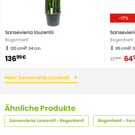
-17%
Sansevieria laurentii
Sansevieri
Bogenhanf
Bogenhanf
120 cm
34 cm
95 cm
3
136
64
99 €
77
99 €
Mehr Sansevieria Laurentii
Ähnliche Produkte
Sansevieria Laurentii - Bogenhanf
Bogenhanf - San