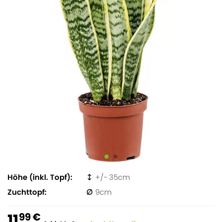
Höhe (inkl. Topf)
35
Zuchttopf
9
11
99 €