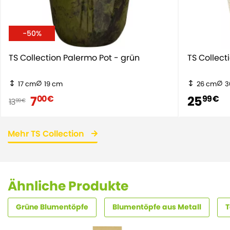
-50%
TS Collection Palermo Pot - grün
TS Collect
17 cm
19 cm
26 cm
3
7
25
00 €
99 €
13
99 €
Mehr TS Collection
Ähnliche Produkte
Grüne Blumentöpfe
Blumentöpfe aus Metall
T