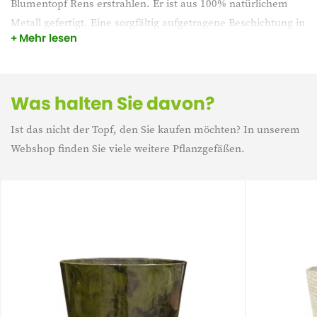
Blumentopf Rens erstrahlen. Er ist aus 100% natürlichem
Metall gefertigt. Eine sorgfältig aufgetragene Beschichtung in
Mehr lesen
einer ruhigen Farbe unterstreicht den modernen,
minimalistischen Look. Der dezente Glanz verleiht ihm einen
Hauch von Luxus, der das ruhige Design von Rens gut
ergänzt.
Was halten Sie davon?
Ist das nicht der Topf, den Sie kaufen möchten? In unserem
Webshop finden Sie viele weitere Pflanzgefäßen.