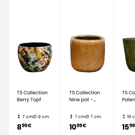
TS Collection
TS Collection
TS Co
Berry Topf
Nine pot -
Paler
Karamell
grün
7 cm
9 cm
7 cm
7 cm
19 
8
10
15
99 €
99 €
99