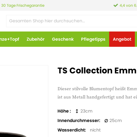
30 Tage Frischegarantie
4,4 von 6
anze+Topf
Zubehör
Geschenk
Pflegetipps
Angebot
TS Collection Emmi
Dieser stilvolle Blumentopf heißt Emm
ist aus Metall handgefertigt und hat 
Höhe
23
Innendurchmesser
25
Wasserdicht
nicht