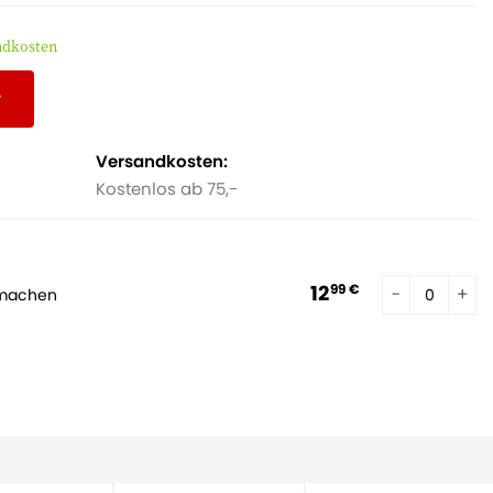
andkosten
r
Versandkosten:
Kostenlos ab 75,-
12
99 €
 machen