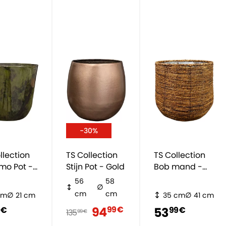
-30%
llection
TS Collection
TS Collection
mo Pot -
Stijn Pot - Gold
Bob mand -
braun
56
58
cm
cm
cm
21 cm
35 cm
41 cm
94
99 €
53
 €
99 €
135
99 €