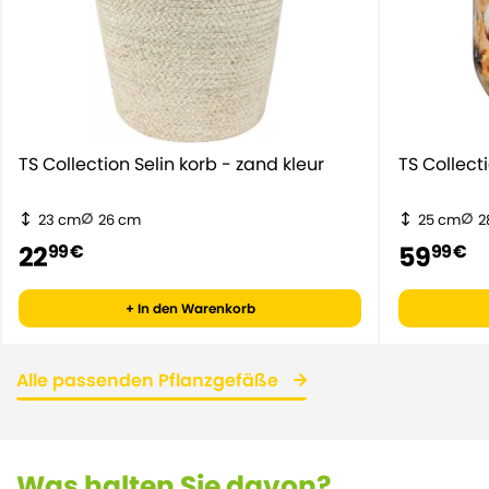
TS Collection Selin korb - zand kleur
TS Collect
23 cm
26 cm
25 cm
2
22
59
99 €
99 €
+ In den Warenkorb
Alle passenden Pflanzgefäße
Was halten Sie davon?