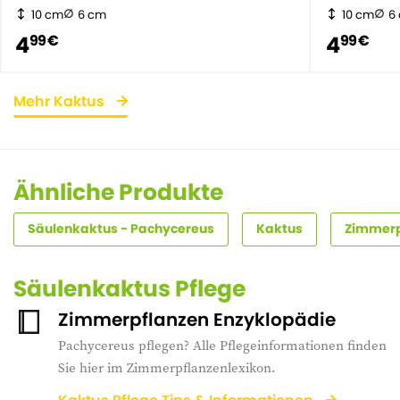
10 cm
6 cm
10 cm
6
4
4
99 €
99 €
Mehr Kaktus
Ähnliche Produkte
Säulenkaktus - Pachycereus
Kaktus
Zimmerp
Säulenkaktus Pflege
Zimmerpflanzen Enzyklopädie
Pachycereus pflegen? Alle Pflegeinformationen finden
Sie hier im Zimmerpflanzenlexikon.