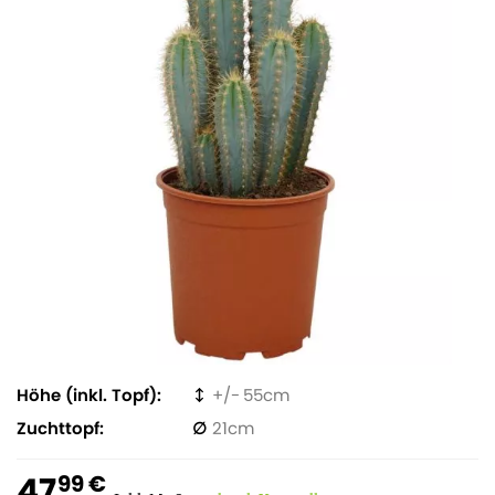
Höhe (inkl. Topf)
55
Zuchttopf
21
47
99 €