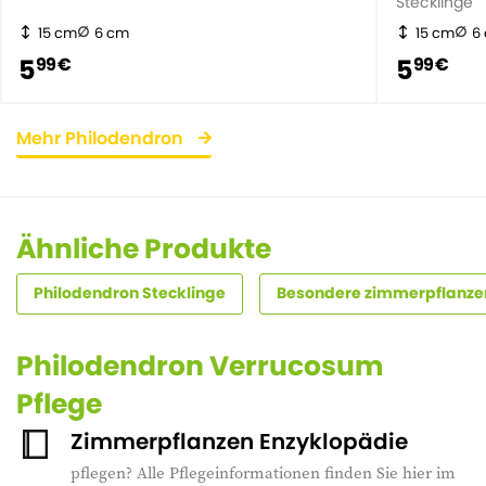
Stecklinge
15 cm
6 cm
15 cm
6
5
5
99 €
99 €
Mehr Philodendron
Ähnliche Produkte
Philodendron Stecklinge
Besondere zimmerpflanze
Philodendron Verrucosum
Pflege
Zimmerpflanzen Enzyklopädie
pflegen? Alle Pflegeinformationen finden Sie hier im