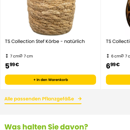
TS Collection Stef Körbe - natürlich
TS Collect
7 cm
7 cm
6 cm
7 
5
6
99 €
99 €
+ In den Warenkorb
Alle passenden Pflanzgefäße
Was halten Sie davon?