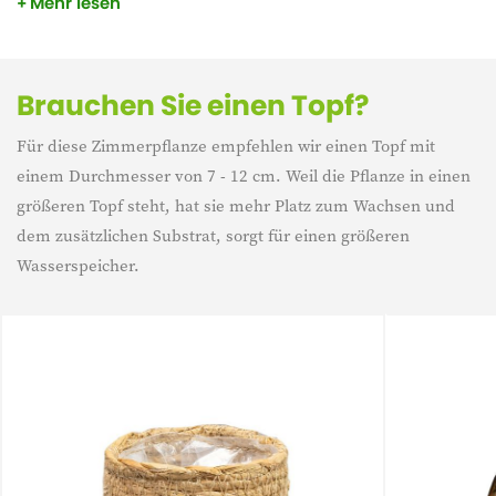
Mehr lesen
sichtbar. Philodendron Verrucosum ist in den tropischen
Wäldern Südamerikas heimisch. Die Pflanze mag einen
hellen Platz ohne direkte Sonneneinstrahlung.
Brauchen Sie einen Topf?
Für diese Zimmerpflanze empfehlen wir einen Topf mit
einem Durchmesser von 7 - 12 cm. Weil die Pflanze in einen
größeren Topf steht, hat sie mehr Platz zum Wachsen und
dem zusätzlichen Substrat, sorgt für einen größeren
Wasserspeicher.