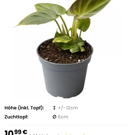
Höhe (inkl. Topf)
12
Zuchttopf
6
10
99 €