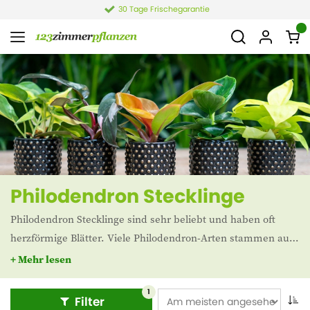
30 Tage Frischegarantie
Philodendron Stecklinge
Philodendron Stecklinge sind sehr beliebt und haben oft
herzförmige Blätter. Viele Philodendron-Arten stammen aus
den Regenwäldern Südamerikas. In den Niederlanden gibt
+ Mehr lesen
es von dieser einfachen Art eine Reihe von beliebten Sorten
wie Philodendron Scandens, Philodendron Lemon Lime und
1
Filter