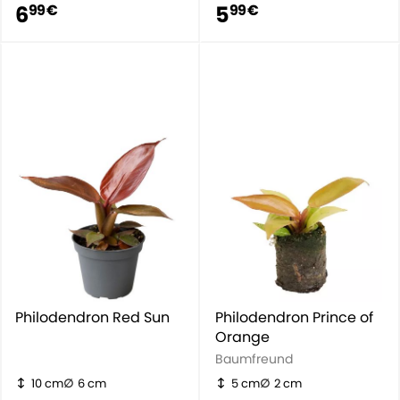
6
5
99 €
99 €
Philodendron Red Sun
Philodendron Prince of
Orange
Baumfreund
10 cm
6 cm
5 cm
2 cm