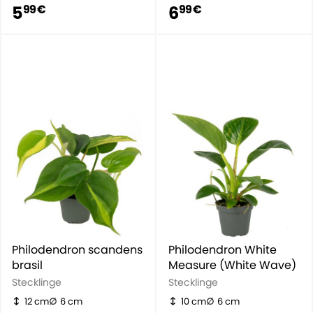
5
6
99 €
99 €
Philodendron scandens
Philodendron White
brasil
Measure (White Wave)
Stecklinge
Stecklinge
12 cm
6 cm
10 cm
6 cm