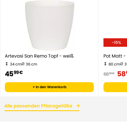
-15%
Artevasi San Remo Topf - weiß
Pot Matt -
34 cm
36 cm
80 cm
3
45
58
99 €
68
99 €
+ In den Warenkorb
Alle passenden Pflanzgefäße