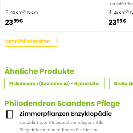
Herzblättri
40 cm
15 cm
25 cm
1
23
23
99 €
99 €
Mehr Philodendron
Ähnliche Produkte
Philodendron (Baumfreund) - Hydrokultur
Große Zi
Philodendron Scandens Pflege
Zimmerpflanzen Enzyklopädie
Herzblättriger Philodendron pflegen? Alle
Pflegeinformationen finden Sie hier im