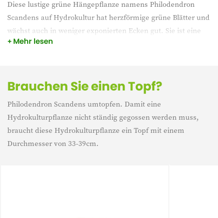
Diese lustige grüne Hängepflanze namens Philodendron
Scandens auf Hydrokultur hat herzförmige grüne Blätter und
wächst auch in weniger exponierten Ecken gut. Sie ist eine
Mehr lesen
beliebte Pflanze, die leicht zu pflegen ist. Die Pflanze
bevorzugt einen Platz im (Halb-)Schatten.
Brauchen Sie einen Topf?
Philodendron Scandens umtopfen. Damit eine
Hydrokulturpflanze nicht ständig gegossen werden muss,
braucht diese Hydrokulturpflanze ein Topf mit einem
Durchmesser von 33-39cm.