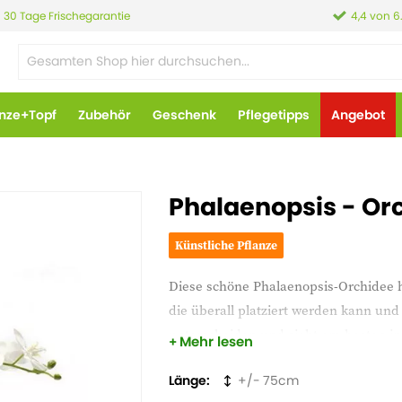
30 Tage Frischegarantie
4,4 von 6
anze+Topf
Zubehör
Geschenk
Pflegetipps
Angebot
Phalaenopsis - Or
Künstliche Pflanze
Diese schöne Phalaenopsis-Orchidee ha
die überall platziert werden kann und 
unterscheiden und sieht am besten in
Mehr lesen
Länge
75