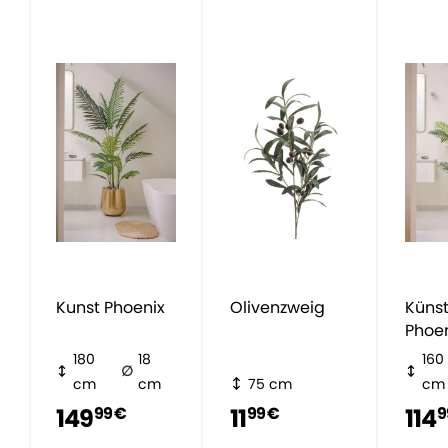
Kunst Phoenix
Olivenzweig
Künst
Phoe
180
18
160
cm
cm
75 cm
cm
149
11
114
99 €
99 €
9