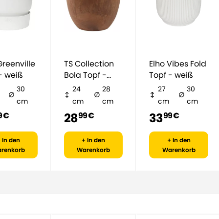
TS Collection
Elho Vibes Fold
- weiß
Bola Topf -
Topf - weiß
braun
30
24
28
27
30
cm
cm
cm
cm
cm
28
33
9 €
99 €
99 €
 In den
+ In den
+ In den
renkorb
Warenkorb
Warenkorb