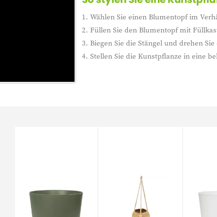
1. Wählen Sie einen Blumentopf im Verhä
2. Füllen Sie den Blumentopf mit Füllkas
3. Biegen Sie die Stängel und drehen Sie d
4. Stellen Sie die Kunstpflanze in eine be