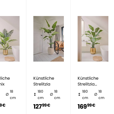
liche
Künstliche
Künstliche
nix
Strelitzia
Strelitzia
Nicolai
18
180
18
180
18
cm
cm
cm
cm
cm
127
169
9 €
99 €
99 €