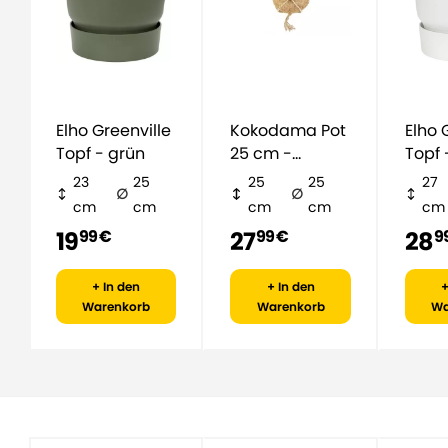
Elho Greenville
Kokodama Pot
Elho Greenville
Topf - grün
25 cm -
Topf 
natürlich
23
25
25
25
27
cm
cm
cm
cm
cm
19
27
28
99 €
99 €
9
+ In den
+ In den
+
Warenkorb
Warenkorb
Wa