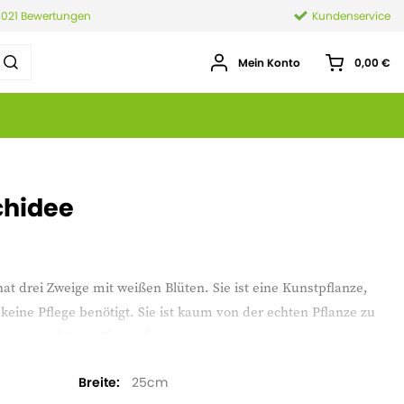
.021 Bewertungen
Kundenservice
Mein Konto
0,00 €
chidee
t drei Zweige mit weißen Blüten. Sie ist eine Kunstpflanze,
keine Pflege benötigt. Sie ist kaum von der echten Pflanze zu
 einem schönen Ziertopf aus.
Breite
25