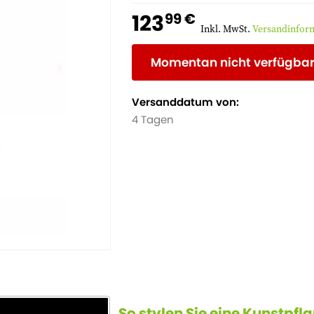
123
99 €
Inkl. MwSt.
Versandinfor
Momentan nicht verfügba
Versanddatum von:
4 Tagen
So stylen Sie eine Kunstpfl