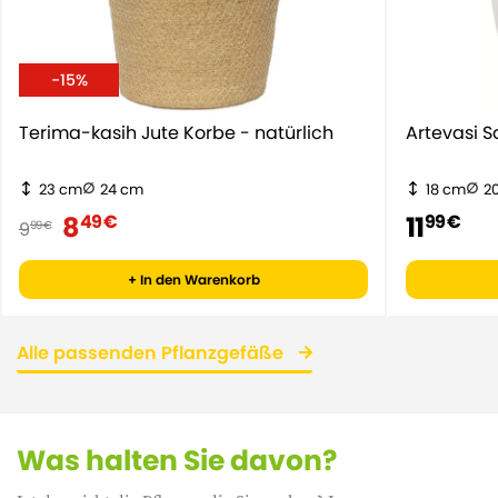
-15%
Terima-kasih Jute Korbe - natürlich
Artevasi 
23 cm
24 cm
18 cm
2
8
11
49 €
99 €
9
99 €
+ In den Warenkorb
Alle passenden Pflanzgefäße
Was halten Sie davon?