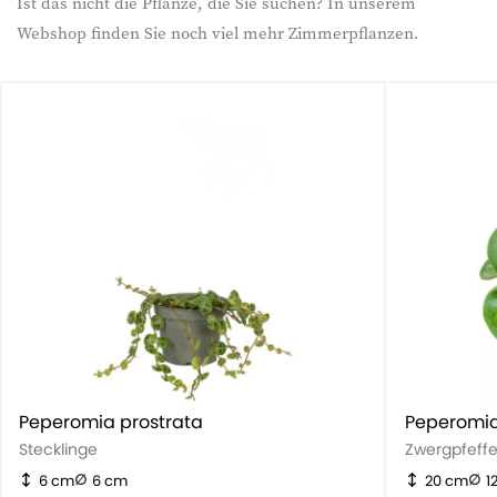
Ist das nicht die Pflanze, die Sie suchen? In unserem
Webshop finden Sie noch viel mehr Zimmerpflanzen.
Peperomia prostrata
Peperomia
Stecklinge
Zwergpfeffe
6 cm
6 cm
20 cm
1