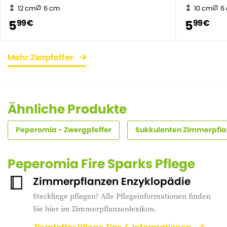
12 cm
6 cm
10 cm
6
5
5
99 €
99 €
Mehr Zierpfeffer
Ähnliche Produkte
Peperomia - Zwergpfeffer
Sukkulenten Zimmerpfl
Peperomia Fire Sparks Pflege
Zimmerpflanzen Enzyklopädie
Stecklinge pflegen? Alle Pflegeinformationen finden
Sie hier im Zimmerpflanzenlexikon.