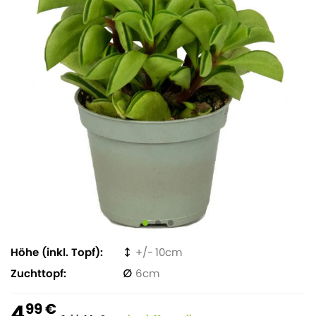
Höhe (inkl. Topf)
10
Zuchttopf
6
4
99 €