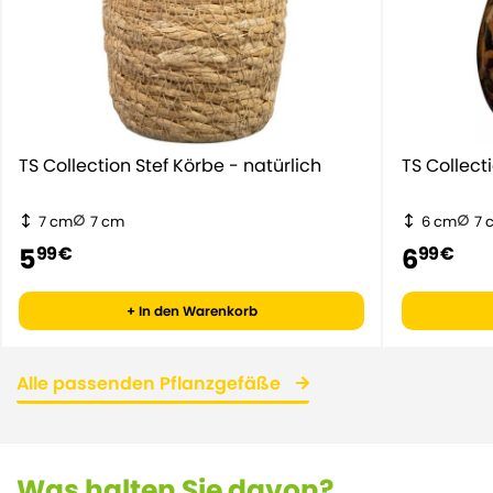
TS Collection Stef Körbe - natürlich
TS Collect
7 cm
7 cm
6 cm
7 
5
6
99 €
99 €
+ In den Warenkorb
Alle passenden Pflanzgefäße
Was halten Sie davon?