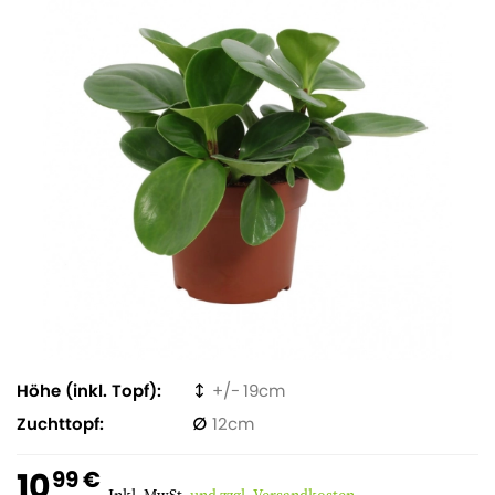
Höhe (inkl. Topf)
19
Zuchttopf
12
10
99 €