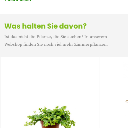
besonders pflegeleicht, was sie ideal für sowohl Anfänger als
auch erfahrene Pflanzenliebhaber macht.
Was halten Sie davon?
Ist das nicht die Pflanze, die Sie suchen? In unserem
Webshop finden Sie noch viel mehr Zimmerpflanzen.