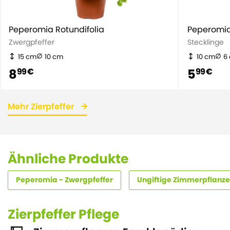
Peperomia Rotundifolia
Peperomia
Zwergpfeffer
Stecklinge
15 cm
10 cm
10 cm
6
8
5
99 €
99 €
Mehr Zierpfeffer
Ähnliche Produkte
Peperomia - Zwergpfeffer
Ungiftige Zimmerpflanz
Zierpfeffer Pflege