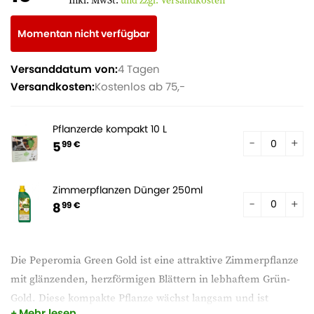
Inkl. MwSt.
und zzgl. Versandkosten
Momentan nicht verfügbar
Versanddatum von:
4 Tagen
Versandkosten:
Kostenlos ab 75,-
Pflanzerde kompakt 10 L
5
99 €
Zimmerpflanzen Dünger 250ml
8
99 €
Die Peperomia Green Gold ist eine attraktive Zimmerpflanze
mit glänzenden, herzförmigen Blättern in lebhaftem Grün-
Gold. Diese kompakte Pflanze wächst langsam und ist
Mehr lesen