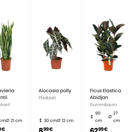
vieria
Alocasia polly
Ficus Elastica
ntii
Abidjan
Pfeilblatt
hanf
Gummibaum
90
27
 cm
21 cm
30 cm
12 cm
cm
cm
8
62
9 €
99 €
99 €