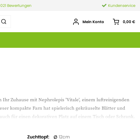
.021 Bewertungen
Kundenservice
Mein Konto
0,00 €
n Ihr Zuhause mit Nephrolepis 'Vitale', einem luftreinigenden
eser kompakte Farn hat spielerisch gekräuselte Blätter und
 auch für einen dekorativen Platz auf einem Tisch oder Schrank.
n gesünderes Raumklima. Ein echter Blickfang für jedes
Zuchttopf
12