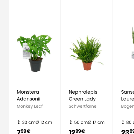
Monstera
Nephrolepis
Sanse
Adansonii
Green Lady
Laure
Monkey Leaf
Schwertfarne
Bogen
30 cm
12 cm
50 cm
17 cm
80
7
12
23
99 €
99 €
9