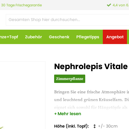
30 Tage Frischegarantie
4,4 von 6
anze+Topf
Zubehör
Geschenk
Pflegetipps
Angebot
Nephrolepis Vitale
Zimmerpflanze
Bringen Sie eine frische Atmosphäre i
und leuchtend grünen
Kräuselfarn. Di
eignet sich sowohl für Hängetöpfe als
Mehr lesen
Er ist pflegeleicht und perfekt für ei
Interieur.
Höhe (inkl. Topf)
30