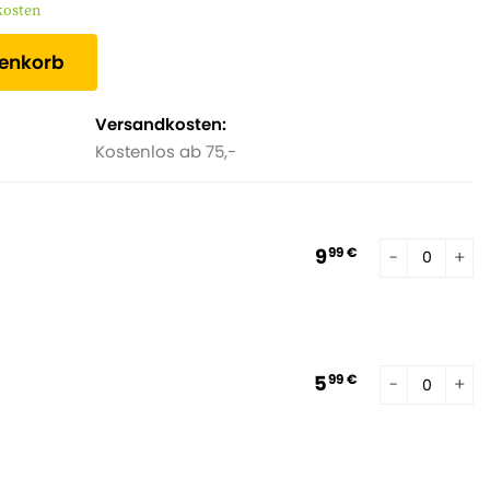
kosten
renkorb
Versandkosten:
Kostenlos ab 75,-
9
99 €
5
99 €