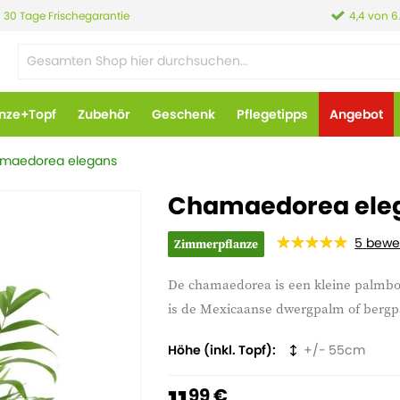
30 Tage Frischegarantie
4,4 von 6
anze+Topf
Zubehör
Geschenk
Pflegetipps
Angebot
maedorea elegans
Chamaedorea eleg
5
bewe
Zimmerpflanze
De chamaedorea is een kleine palmbo
is de Mexicaanse dwergpalm of berg
Höhe (inkl. Topf)
55
99 €