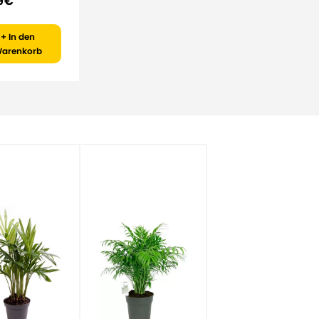
9 €
+ In den
arenkorb