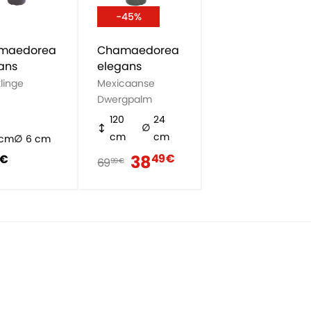
-45%
maedorea
Chamaedorea
ans
elegans
linge
Mexicaanse
Dwergpalm
120
24
cm
cm
 cm
6 cm
38
49 €
 €
69
99 €