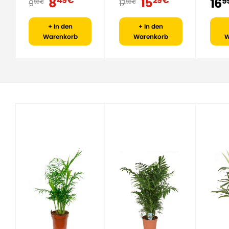
8
15
49 €
29 €
16
9
9
17
99 €
99 €
+ In den
+ In den
Warenkorb
Warenkorb
W