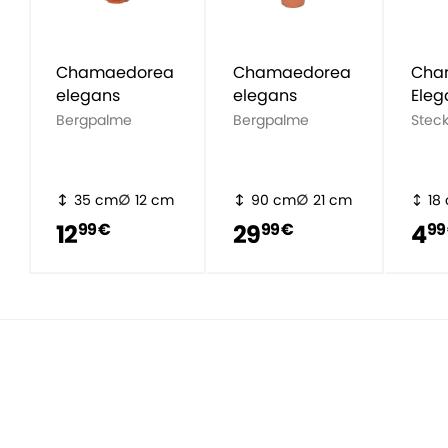
Chamaedorea
Chamaedorea
Cha
elegans
elegans
Eleg
Bergpalme
Bergpalme
Steck
35 cm
12 cm
90 cm
21 cm
18
12
29
4
99 €
99 €
99