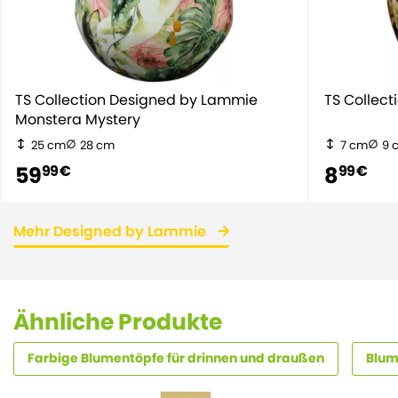
TS Collection Designed by Lammie
TS Collect
Monstera Mystery
25 cm
28 cm
7 cm
9 
59
8
99 €
99 €
Mehr Designed by Lammie
Ähnliche Produkte
Farbige Blumentöpfe für drinnen und draußen
Blum