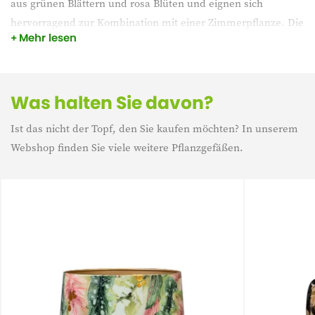
aus grünen Blättern und rosa Blüten und eignen sich
hervorragend zur Kombination mit einer Zimmerpflanze. Die
Mehr lesen
Designed by Lammie Produkte sind aus Metall gefertigt und
mit einer hochwertigen, glänzenden Epoxidbeschichtung
versehen.
Was halten Sie davon?
Ist das nicht der Topf, den Sie kaufen möchten? In unserem
Webshop finden Sie viele weitere Pflanzgefäßen.