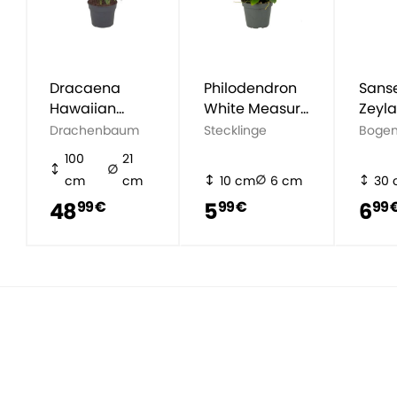
Dracaena
Philodendron
Sanse
Hawaiian
White Measure
Zeyl
Sunshine
(White Wave)
Drachenbaum
Stecklinge
Bogen
100
21
cm
cm
10 cm
6 cm
30
48
5
6
99 €
99 €
99 