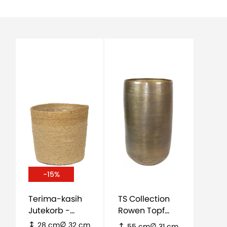
-15%
Terima-kasih
TS Collection
Jutekorb -
Rowen Topf
natürlich
Hoch - Gold
28 cm
32 cm
55 cm
31 cm