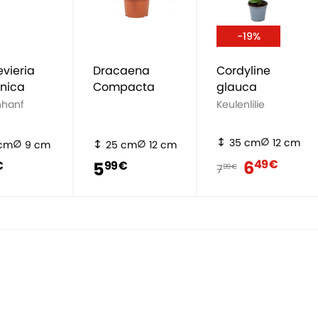
-19%
vieria
Dracaena
Cordyline
anica
Compacta
glauca
hanf
Keulenlilie
35 cm
12 cm
 cm
9 cm
25 cm
12 cm
6
49 €
5
€
99 €
7
99 €