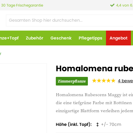
30 Tage Frischegarantie
4,4 von 6
anze+Topf
Zubehör
Geschenk
Pflegetipps
Angebot
y
Homalomena rube
4
bewe
Zimmerpflanze
Homalomena Rubescens Maggy ist eine
die eine tiefgrüne Farbe mit Rottönen
einzigartige Blattform verleihen jed
Höhe (inkl. Topf)
70