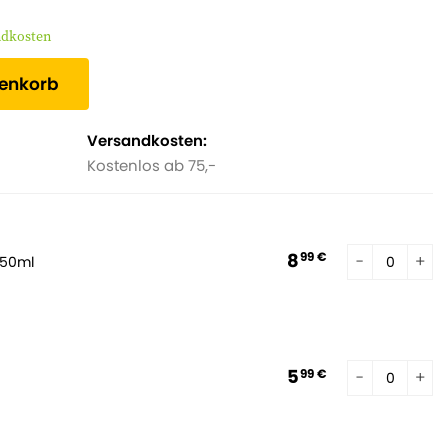
ndkosten
renkorb
Versandkosten:
Kostenlos ab 75,-
8
99 €
250ml
5
99 €