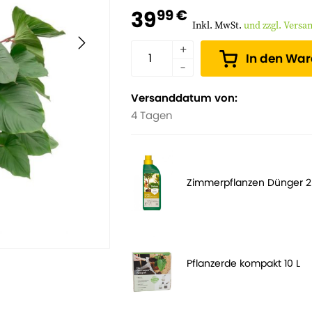
39
99 €
Inkl. MwSt.
und zzgl. Versa
In den Wa
Versanddatum von:
4 Tagen
Zimmerpflanzen Dünger 
Pflanzerde kompakt 10 L