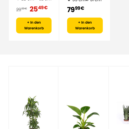
25
49 €
79
99 €
29
99 €
+ In den
+ In den
Warenkorb
Warenkorb