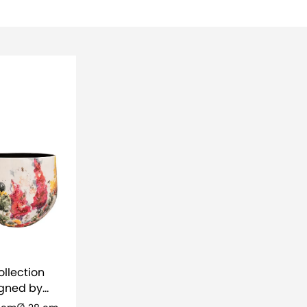
ollection
gned by
ie Floral