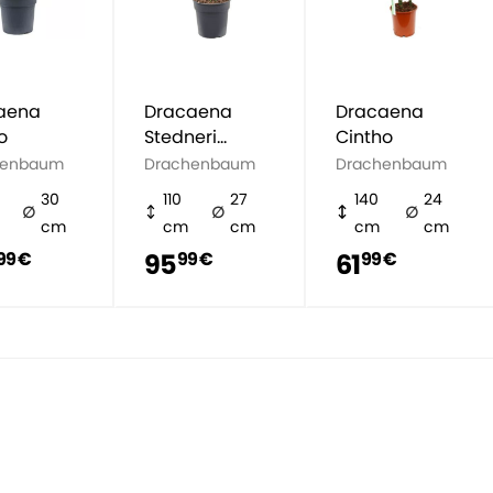
aena
Dracaena
Dracaena
o
Stedneri
Cintho
Cintho
henbaum
Drachenbaum
Drachenbaum
30
110
27
140
24
cm
cm
cm
cm
cm
95
61
99 €
99 €
99 €