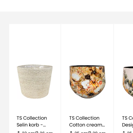
TS Collection
TS Collection
TS C
Selin korb -
Cotton cream
Desi
zand kleur
Topf
Lamm