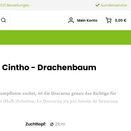
.021 Bewertungen
Kundenservice
Mein Konto
0,00 €
i Cintho - Drachenbaum
mpflanze suchst, ist die Dracaena genau das Richtige für
im (Halb-)Schatten. Le Dracaena n'a pas besoin de beaucoup
 Platz in deinem Zimmer und sie leuchtet.
Zuchttopf
21