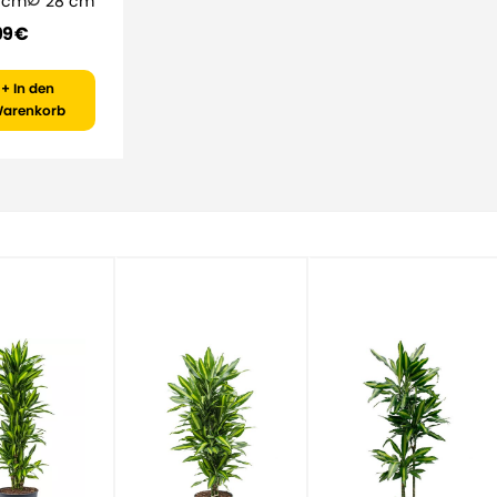
 cm
28 cm
99 €
+ In den
arenkorb