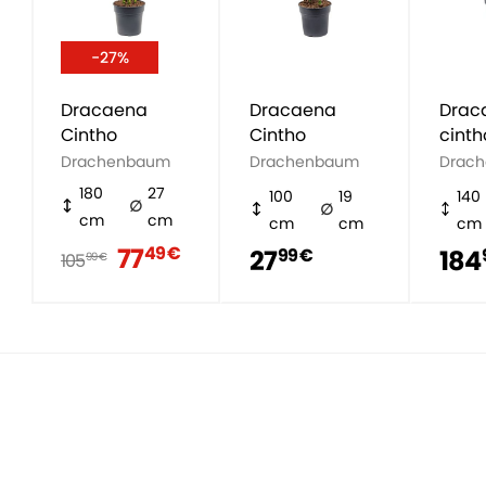
-27%
Dracaena
Dracaena
Drac
Cintho
Cintho
cinth
Drachenbaum
Drachenbaum
Drac
180
27
100
19
140
cm
cm
cm
cm
cm
77
49 €
27
184
99 €
105
99 €