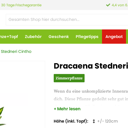
30 Tage Frischegarantie
4,4 von 6
anze+Topf
Zubehör
Geschenk
Pflegetipps
Angebot
Stedneri Cintho
Dracaena Stedner
Zimmerpflanze
Wenn du eine unkomplizierte Innenrau
dich. Diese Pflanze gedeiht sehr gut 
d'eau non plus. Gib ihr einen schönen
Mehr lesen
Höhe (inkl. Topf)
120