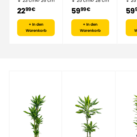
23 cm
26 cm
25 cm
28 cm
25
22
59
59
99 €
99 €
+ In den
+ In den
Warenkorb
Warenkorb
W