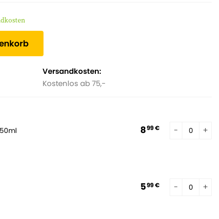
ndkosten
renkorb
Versandkosten:
Kostenlos ab 75,-
8
99 €
250ml
5
99 €