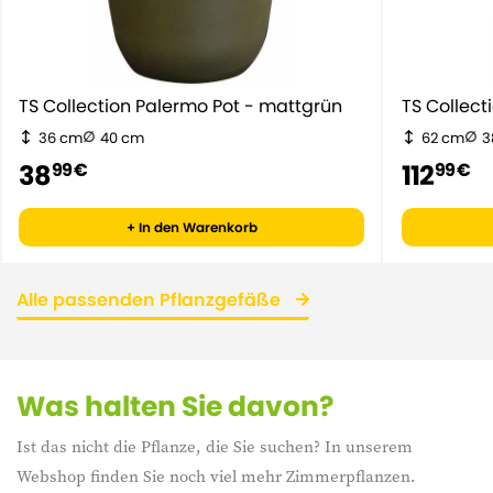
TS Collection Palermo Pot - mattgrün
TS Collect
36 cm
40 cm
62 cm
3
38
112
99 €
99 €
+ In den Warenkorb
Alle passenden Pflanzgefäße
Was halten Sie davon?
Ist das nicht die Pflanze, die Sie suchen? In unserem
Webshop finden Sie noch viel mehr Zimmerpflanzen.