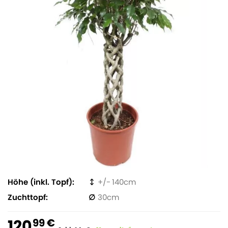
Höhe (inkl. Topf)
140
Zuchttopf
30
120
99 €