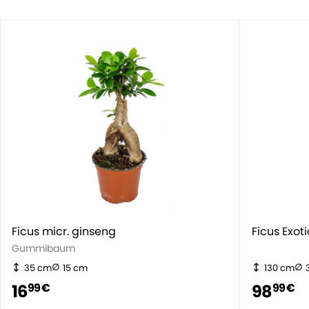
Ficus micr. ginseng
Ficus Exot
Gummibaum
35 cm
15 cm
130 cm
16
98
99 €
99 €