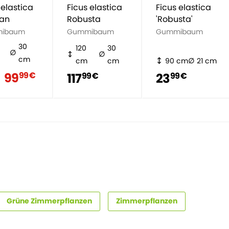
 elastica
Ficus elastica
Ficus elastica
jan
Robusta
'Robusta'
ibaum
Gummibaum
Gummibaum
30
120
30
cm
cm
cm
90 cm
21 cm
99
99 €
117
23
99 €
99 €
Grüne Zimmerpflanzen
Zimmerpflanzen