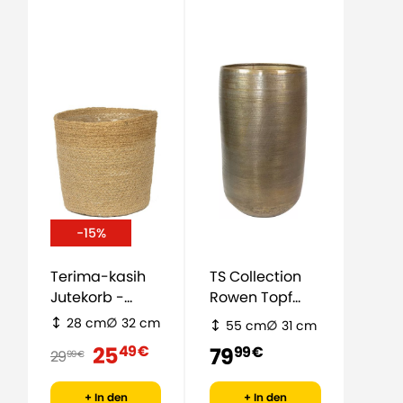
-15%
Terima-kasih
TS Collection
Jutekorb -
Rowen Topf
natürlich
Hoch - Gold
28 cm
32 cm
55 cm
31 cm
25
49 €
79
99 €
29
99 €
+ In den
+ In den