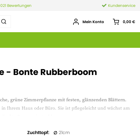
.021 Bewertungen
Kundenservice
Mein Konto
0,00 €
ize - Bonte Rubberboom
ttliche, grüne Zimmerpflanze mit festen, glänzenden Blättern.
 in Ihrem Haus oder Büro. Sie ist pflegeleicht und wächst am
 direkte Sonneneinstrahlung.
Zuchttopf
21