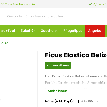
30 Tage Frischegarantie
4,4 von 6
anze+Topf
Zubehör
Geschenk
Pflegetipps
Angebot
Belize
Ficus Elastica Bel
Zimmerpflanze
Der Ficus Elastica Belize ist eine sta
Perfekt für eine tropische Atmosphäre
besten an einem hellen Standort ohne
Mehr lesen
Höhe (inkl. Topf)
90