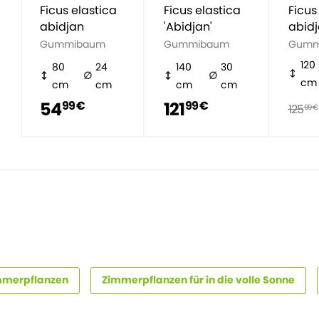
Ficus elastica
Ficus elastica
Ficus
abidjan
'Abidjan'
abid
Gummibaum
Gummibaum
Gumm
120
80
24
140
30
cm
cm
cm
cm
cm
54
121
99 €
99 €
125
99 €
mmerpflanzen
Zimmerpflanzen für in die volle Sonne