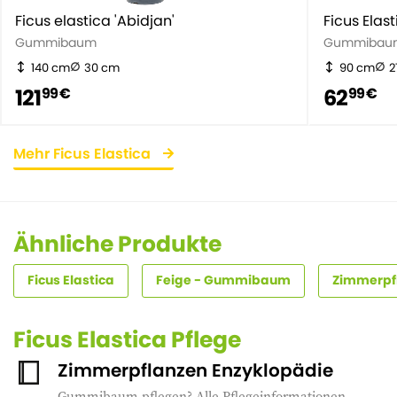
Ficus elastica 'Abidjan'
Ficus Elas
Gummibaum
Gummibau
140 cm
30 cm
90 cm
2
121
62
99 €
99 €
Mehr Ficus Elastica
Ähnliche Produkte
Ficus Elastica
Feige - Gummibaum
Zimmerpf
Ficus Elastica Pflege
Zimmerpflanzen Enzyklopädie
Gummibaum pflegen? Alle Pflegeinformationen