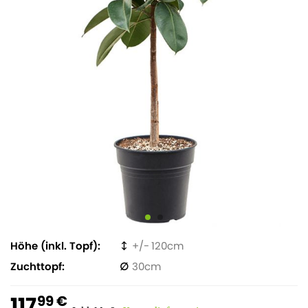
Höhe (inkl. Topf)
120
Zuchttopf
30
117
99 €