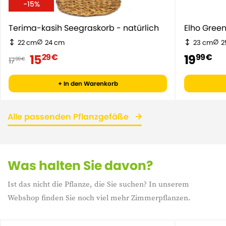
-15%
Terima-kasih Seegraskorb - natürlich
Elho Gr
22 cm
24 cm
23 cm
2
15
19
29 €
99 €
17
99 €
+ In den Warenkorb
Alle passenden Pflanzgefäße
Was halten Sie davon?
Ist das nicht die Pflanze, die Sie suchen? In unserem
Webshop finden Sie noch viel mehr Zimmerpflanzen.