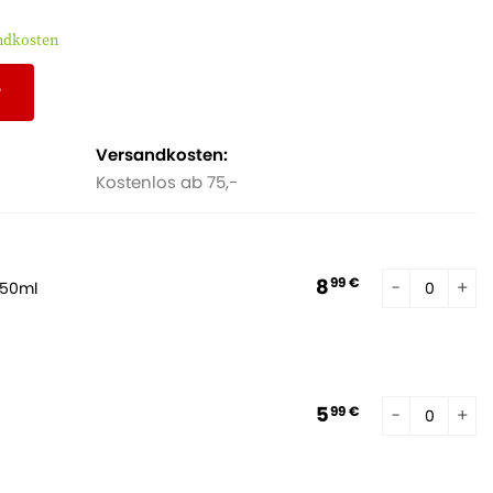
andkosten
r
Versandkosten:
Kostenlos ab 75,-
8
99 €
250ml
5
99 €