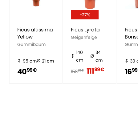
-27%
Ficus altissima
Ficus Lyrata
Ficus
Yellow
Bons
Geigenfeige
Gummibaum
Gumm
140
34
cm
cm
95 cm
21 cm
30
111
99 €
40
16
99 €
99
153
99 €