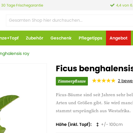
30 Tage Frischegarantie
4,4 von 6
anze+Topf
Zubehör
Geschenk
Pflegetipps
Angebot
nghalensis roy
Ficus benghalens
2
bewe
Zimmerpflanze
Ficus-Bäume sind seit Jahren sehr beli
Arten und Größen gibt. Sie wird manc
stammt ursprünglich aus Westafrika.
Höhe (inkl. Topf)
100