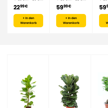
22
59
59
99 €
99 €
+ In den
+ In den
Warenkorb
Warenkorb
W