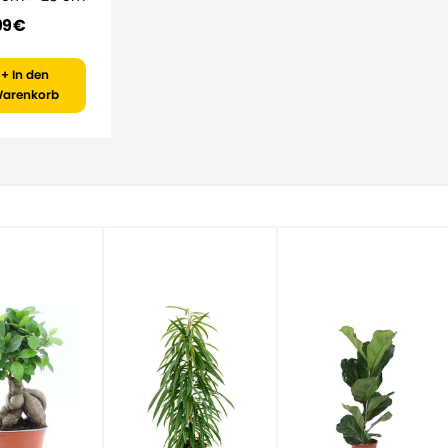
99 €
+ In den
arenkorb