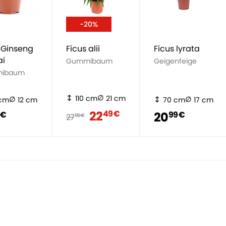
-20%
 Ginseng
Ficus alii
Ficus lyrata
ai
Gummibaum
Geigenfeige
ibaum
110 cm
21 cm
 cm
12 cm
70 cm
17 cm
22
49 €
20
 €
99 €
27
99 €