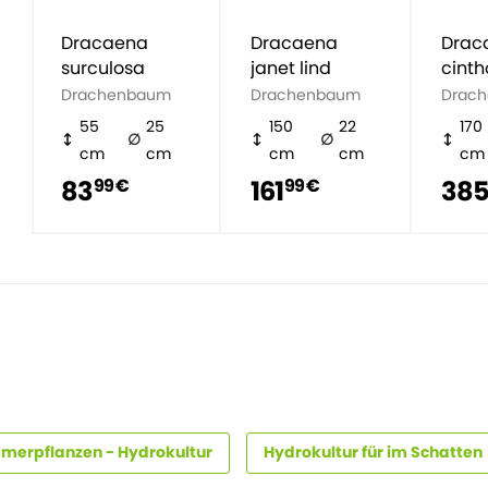
Dracaena
Dracaena
Drac
surculosa
janet lind
cinth
Drachenbaum
Drachenbaum
Drac
55
25
150
22
170
cm
cm
cm
cm
cm
83
161
38
99 €
99 €
merpflanzen - Hydrokultur
Hydrokultur für im Schatten