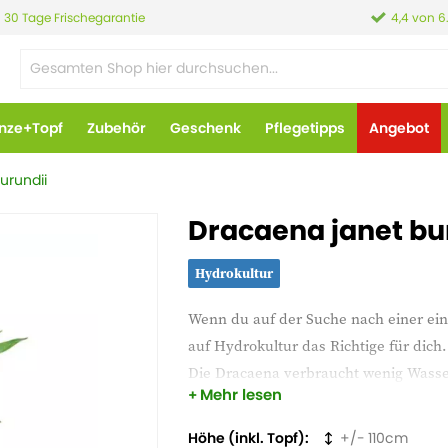
30 Tage Frischegarantie
4,4 von 6
anze+Topf
Zubehör
Geschenk
Pflegetipps
Angebot
urundii
Dracaena janet b
Hydrokultur
Wenn du auf der Suche nach einer einf
auf Hydrokultur das Richtige für dich.
Die Dracaena verbraucht wenig Wasser.
Mehr lesen
wird glänzen.
Höhe (inkl. Topf)
110