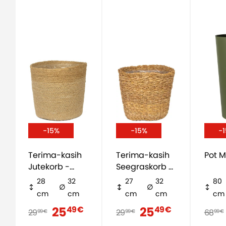
-15%
-15%
-
Terima-kasih
Terima-kasih
Pot M
Jutekorb -
Seegraskorb -
natürlich
natürlich
28
32
27
32
80
cm
cm
cm
cm
cm
25
25
49 €
49 €
29
29
68
99 €
99 €
99 €