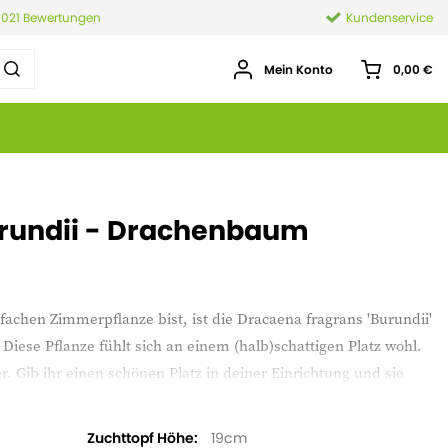
.021 Bewertungen
Kundenservice
Mein Konto
0,00 €
urundii - Drachenbaum
achen Zimmerpflanze bist, ist die Dracaena fragrans 'Burundii'
 Diese Pflanze fühlt sich an einem (halb)schattigen Platz wohl.
 Gib ihr einen schönen Platz in deiner Einrichtung und sie
Zuchttopf Höhe
19