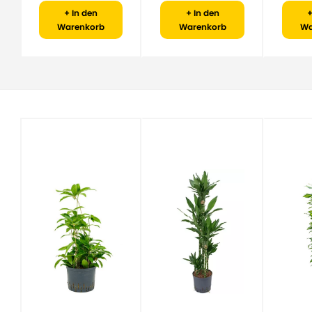
+ In den
+ In den
+
Warenkorb
Warenkorb
Wa