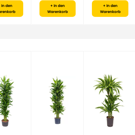
 In den
+ In den
+ In den
renkorb
Warenkorb
Warenkorb