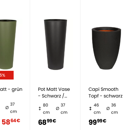
15%
att - grün
Pot Matt Vase
Capi Smooth
- Schwarz /
Topf - schwarz
Anthrazit
37
80
37
46
36
cm
cm
cm
cm
cm
58
64 €
68
99
99 €
99 €