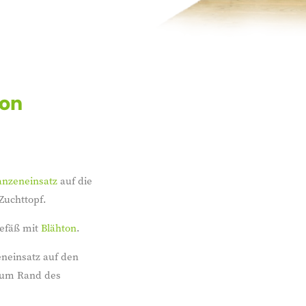
von
anzeneinsatz
auf die
Zuchttopf.
gefäß mit
Blähton
.
eneinsatz auf den
 zum Rand des