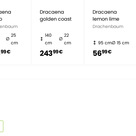
aena
Dracaena
Dracaena
o
golden coast
lemon lime
henbaum
Drachenbaum
25
140
22
cm
cm
cm
95 cm
15 cm
5
243
56
99 €
99 €
99 €