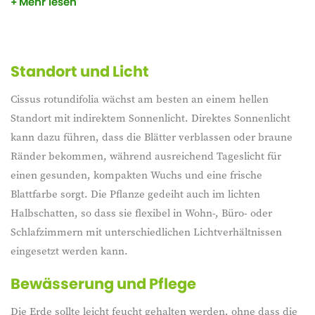
Mehr lesen
schlanken Wuchses passt diese Pflanze perfekt in
Hängetöpfe, entlang eines Pflanzregals oder zusammen mit
anderen Grünpflanzen für eine natürliche, botanische
Atmosphäre.
Standort und Licht
Dank der charmanten Blattstruktur und der einfachen Pflege
Cissus rotundifolia wächst am besten an einem hellen
ist Cissus rotundifolia bei Pflanzenliebhabern beliebt, die
Standort mit indirektem Sonnenlicht. Direktes Sonnenlicht
eine vielseitige, sanfte Kletterpflanze suchen, die sich in
kann dazu führen, dass die Blätter verblassen oder braune
verschiedenen Räumen gut macht.
Ränder bekommen, während ausreichend Tageslicht für
einen gesunden, kompakten Wuchs und eine frische
Blattfarbe sorgt. Die Pflanze gedeiht auch im lichten
Halbschatten, so dass sie flexibel in Wohn-, Büro- oder
Schlafzimmern mit unterschiedlichen Lichtverhältnissen
eingesetzt werden kann.
Bewässerung und Pflege
Die Erde sollte leicht feucht gehalten werden, ohne dass die