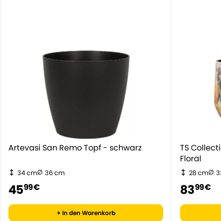
Artevasi San Remo Topf - schwarz
TS Collec
Floral
34 cm
36 cm
28 cm
3
45
83
99 €
99 €
+ In den Warenkorb