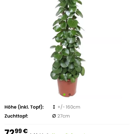
Höhe (inkl. Topf)
160
Zuchttopf
27
72
99 €