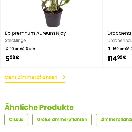
Epipremnum Aureum Njoy
Dracaena
Stecklinge
Drachenba
10 cm
6 cm
160 cm
5
114
99 €
99 €
Mehr Zimmerpflanzen
Ähnliche Produkte
Cissus
Große Zimmerpflanzen
Zimmerpflanze