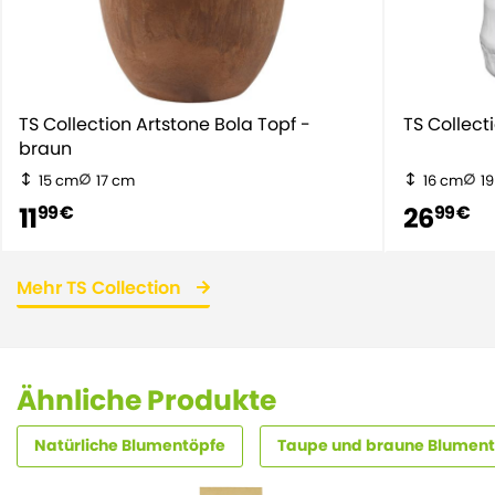
TS Collection Artstone Bola Topf -
TS Collect
braun
15 cm
17 cm
16 cm
1
11
26
99 €
99 €
Mehr TS Collection
Ähnliche Produkte
Natürliche Blumentöpfe
Taupe und braune Blumen