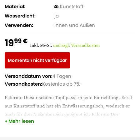
Material
Kunststoff
Wasserdicht
ja
Verwenden
Innen und Außen
19
99 €
Inkl. MwSt.
und zzgl. Versandkosten
Momentan nicht verfügbar
Versanddatum von:
4 Tagen
Versandkosten:
Kostenlos ab 75,-
Palermo Dieser schöne Topf passt in jede Einrichtung. Er ist
aus Kunststoff und hat ein Entwässerungsloch, wodurch er
auch für den Außenbereich geeignet ist. Palermo Der
Mehr lesen
Blumentopf ist nicht nur in dieser Größe, sondern auch in
anderen Größen und Farben erhältlich.