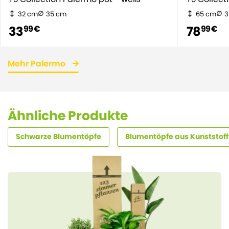
32 cm
35 cm
65 cm
3
33
78
99 €
99 €
Mehr Palermo
Ähnliche Produkte
Schwarze Blumentöpfe
Blumentöpfe aus Kunststoff