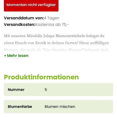
Momentan nicht verfügbar
Versanddatum von:
4 Tagen
Versandkosten:
Kostenlos ab 75,-
Mit unseren Mirabilis Jalapa Blumenzwiebeln bringst du
einen Hauch von Exotik in deinen Garten! Diese auffälligen
Blumen, die auch als "Vier-Stunden-Blumen" bekannt sind,
Mehr lesen
öffnen sich am Nachmittag und blühen bis zum Abend. Sie
sind einfach zu züchten, vielseitig in der Farbe und perfekt
für einen lebendigen Garten.
Produktinformationen
Nummer
5
Blumenfarbe
Blumen mischen